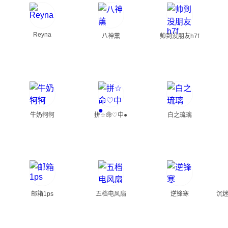
Reyna
八神薰
帅到没朋友h7f
牛奶牱牱
拼☆命♡中●
白之琉璃
邮箱1ps
五档电风扇
逆锋寒
沉迷