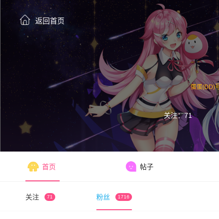
返回首页
蛋蛋(DD)号:
关注：71
首页
帖子
关注
粉丝
71
1716