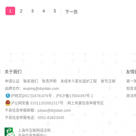
1
2
3
4
5
下一页
关于我们
友情
申请认证
联系我们
免责声明
未成年人家长监护工程
账号注销
第一
品牌合作：wuping@diyidan.com
知音
沪网文[2017]1878-076号
沪ICP备17004397号-1
旅法
沪公网安备 31011202001517号
网上有害信息举报专区
不良信息举报邮箱：jubao@diyidan.com
不良信息举报电话：0551-63823045
上海市互联网违法和
不良信息举报中心