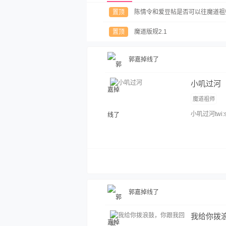
置顶
陈情令和爱豆帖是否可以往魔道祖
置顶
魔道版规2.1
郭嘉掉线了
小叽过河
魔道祖师
小叽过河twi:s
郭嘉掉线了
我给你拨