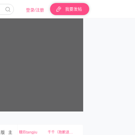
我要发帖
登录/注册
版 主
糖玖tangjiu
千千（抱歉退弹）