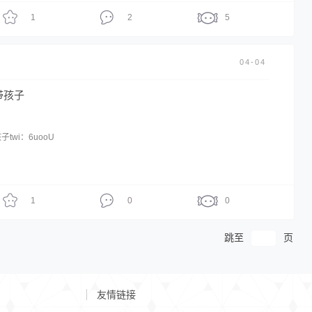
1
2
5
04-04
带孩子
twi：6uooU
1
0
0
跳至
页
友情链接