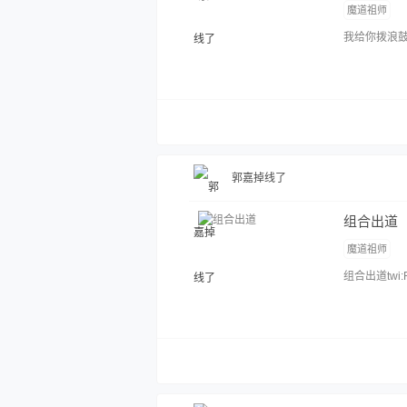
魔道祖师
我给你拨浪鼓，
郭嘉掉线了
组合出道
魔道祖师
组合出道twi:F