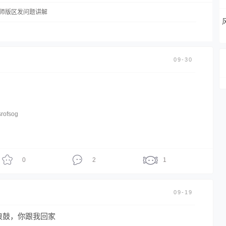
师版区发问题讲解
09-30
rofsog
0
2
1
09-19
浪鼓，你跟我回家