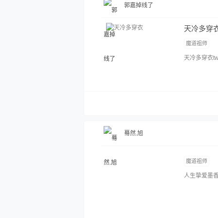
郭嘉掉线了
天冷多穿
魔道祖师
天冷多穿衣twi:r
蓦然.旭
魔道祖师
人生挚爱墨