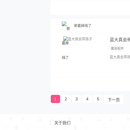
郭嘉掉线了
蓝大真会
魔道祖师
蓝大真会带孩子
1
2
3
4
5
下一页
关于我们