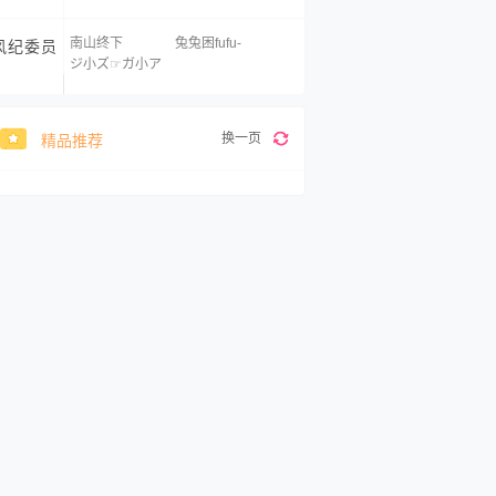
南山终下
兔兔困fufu-
风纪委员
ジ小ズ☞ガ小ア
换一页
精品推荐