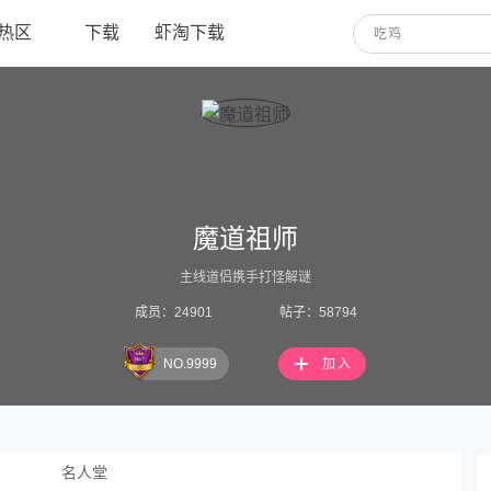
热区
下载
虾淘下载
吃鸡
魔道祖师
主线道侣携手打怪解谜
成员：24901
帖子：58794
NO.9999
加入
名人堂