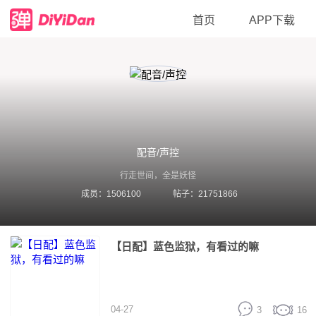
首页
APP下载
配音/声控
行走世间，全是妖怪
成员：1506100
帖子：21751866
【日配】蓝色监狱，有看过的嘛
04-27
3
16