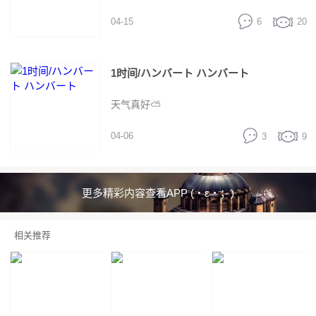
04-15
6
20
1时间/ハンバート ハンバート
天气真好⛅
04-06
3
9
更多精彩内容查看APP (・ε・；)
相关推荐