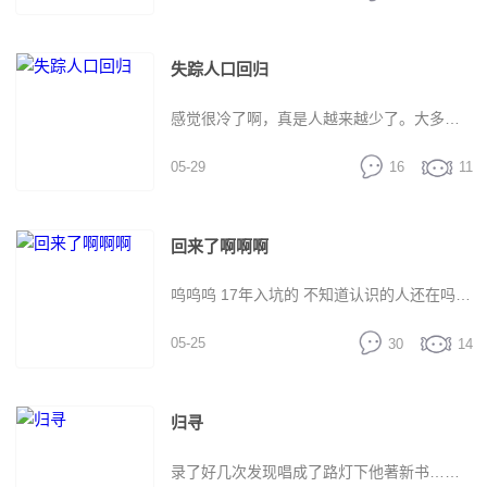
失踪人口回归
感觉很冷了啊，真是人越来越少了。大多数
05-29
16
11
人只是离去不在铭记，去而复返的人又有几
回来了啊啊啊
何呢？
呜呜呜 17年入坑的 不知道认识的人还在吗？
05-25
30
14
求求大家唱歌啊啊啊什么歌都可以
归寻
录了好几次发现唱成了路灯下他著新书……