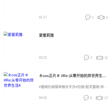
很多人道谢。大家知道吗？我真的觉得小林
01-17
1
4
先生的配音太棒了，这是我发自内心的感
情。” .而作为主人公配音的小林裕介也表
爱蜜莉雅
示：“在看了之后，我这个配音者都哭了。”为
03-22
2
11
艾米莉亚配音的高桥李依说：“我的心跳根本
＃cos正片＃ #Re:从零开始的异世界生活#
平静不下来……感谢大家看了第七集……！
#蕾姆拉姆猫咪睡衣手办#拉姆:殷灵蕾姆:林洇
明天的直播节目里面，我有好多的话想要
04-02
5
17
摄影：几撒
问……我好紧张，手指都不灵活了！”而演唱