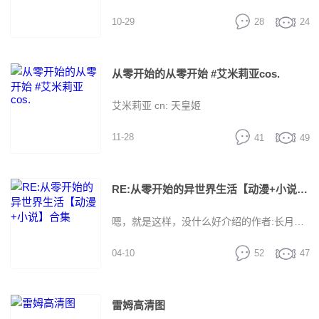
10-29
28
24
床、……等等 翻译不易且行且珍惜！ 【下载
从零开始的异世界生活》之后，将这部作品
地址】 小纸条回复关键词：雷姆 小纸条回复
从零开始的从零开始 #艾米莉亚cos.
的评价上升到很高的水平吧？而实际上，这
艾米莉亚 cn: 天皇姬
关键词：雷姆 小纸条回复关键词：雷姆
一集不但赢得了观众们的支持，不少相关人
11-28
41
49
士也纷纷点赞，表达自己的激动心情。 首先
RE:从零开始的异世界生活【动漫+小说】合集
是原作·长月达平表示：“说真的，动画的力量
嗯，就是这样，没什么好介绍的作者:长月达
真厉害呢。在觉得厉害的同时，我也觉得不
04-10
52
47
平译者:轻之国度
甘心。然而，说真的，特别是这一集想要向
雷姆高清图