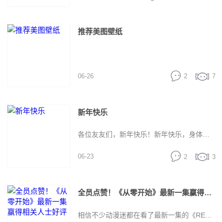
【软件名称】レムアラーム 【软件语言】中
推荐美图壁纸
文 【游戏大小】41.53M 【软件版本】1.0.0_
第一弹三岁辰ღ汉化 【软件包名】
06-26
2
7
jp.co.gamegate.rezero.lemm 【开发代号】1
新年快乐
【系统版本】8.0.0 【软件简介】已汉化（部
各位友友们，新年快乐！新年快乐，身体健
分汉化）汉化不好请多多包涵、 测试、日文
06-23
2
3
康，万事如意，心想事成，加油加油
翻译差不多意思同样吧
日文翻译来自：谷
全员点赞！《从零开始》最新一集赢得相关人士好评
歌、搜狗、百度……等 雷姆大大各种叫你起
相信不少动漫迷都在看了最新一集的《RE：