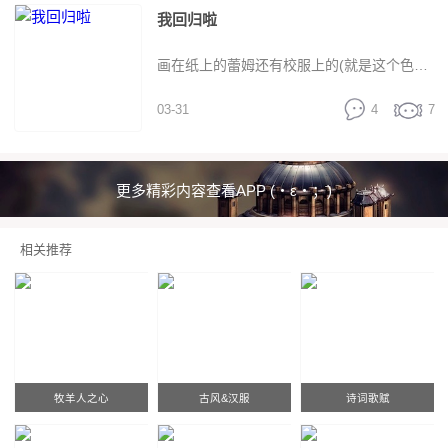
我回归啦
主题曲的铃木木乃美也说：“我心头满是情
画在纸上的蕾姆还有校服上的(就是这个色
绪，很痛苦……”而实际上这一集也大大带动
03-31
4
7
彩。。。。。第一次)
了动画销量的行情，根据5月17日的日亚榜
更多精彩内容查看APP (・ε・；)
单，目前在4月新番当中，《从零开始的异世
相关推荐
界生活》已经排名第二位，仅次于《甲铁城
的卡巴内利》。而究竟今后的剧情是否还能
牧羊人之心
古风&汉服
诗词歌赋
给我们同样的冲击呢？