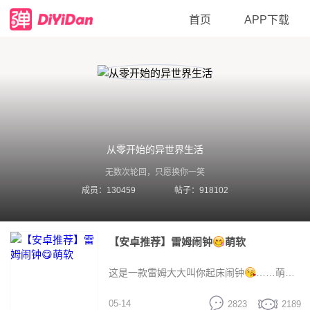
首页
APP下载
从零开始的异世界生活
无数次轮回，只愿换你一笑
成员：130459
帖子：918102
【安卓推荐】雷姆闹钟
萌软
这是一款雷姆大大叫你起床闹钟
……萌
05-14
2823
2189