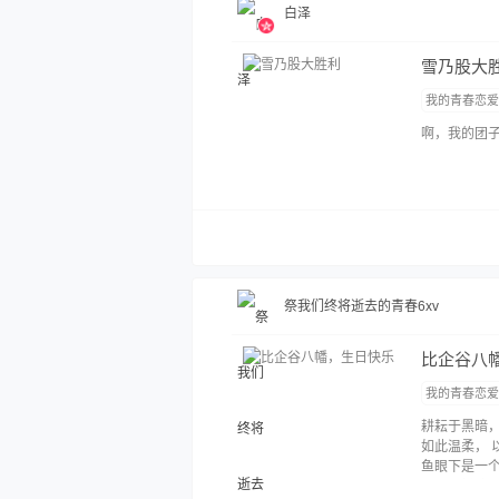
⁣⁡白⁣泽⁣
雪乃股大
我的青春恋
啊，我的团
祭我们终将逝去的青春6xv
比企谷八
我的青春恋
耕耘于黑暗
如此温柔，
鱼眼下是一
像你一样追