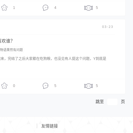
你，你有了朋友，有了侍奉部，这些像光一 样照进了你所在的阴暗角
八幡，我衷心希望你能从黑暗中走出肆无忌惮的享受着阳光，更无比希望
1
4
5
真物紧紧的抓住永远不要放手。 八月八号大老师生日快乐
03-23
喜欢谁？
爱物语果然有问题
起来，完结了之后大家都在吃狗粮，也没见有人提这个问题，Y到底是
0
5
5
跳至
页
友情链接