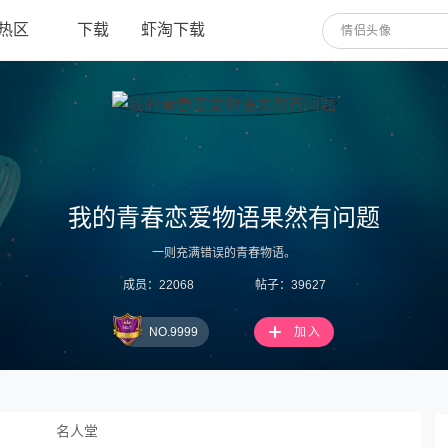
热区
下载
虾淘下载
情侣头像
我的青春恋爱物语果然有问题
一则充满错误的青春物语。
成员：22068
帖子：39627
NO.9999
加入
名人堂