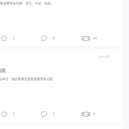
爱物语果然有问题
雪乃
手绘
绘画
。
3
6
14
10-07
我说
音/声控
我的青春恋爱物语果然有问题
吖
1
1
0