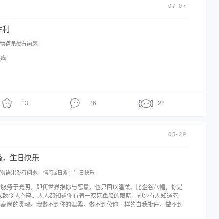
07-07
胜利
爱物语果然有问题
子啊
13
26
22
05-29
幡，生日快乐
爱物语果然有问题
情感&日常
生日快乐
，服务于光明，即使世界报你与恶意，也只回以温柔。比企谷八幡，你是
 以致令人心碎。人人都知道你有着一双死鱼般的眼睛，却少有人知道死
个高尚的灵魂。我做不到你的温柔，做不到像你一样的自我批评，做不到
求真物哪怕遍体鳞份，比企谷八幡你是那么优秀却又那么可怜。但世界总