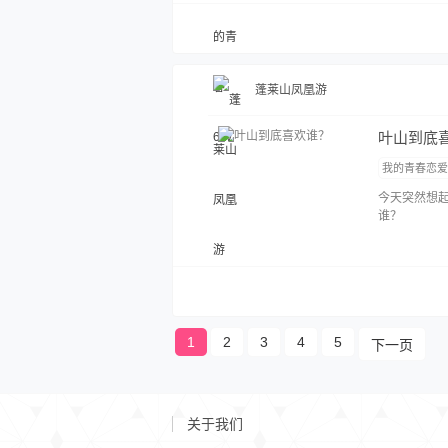
算没有抛弃
落。比企谷
你能寻找到
蓬莱山凤凰游
叶山到底
我的青春恋
今天突然想
谁？
1
2
3
4
5
下一页
关于我们