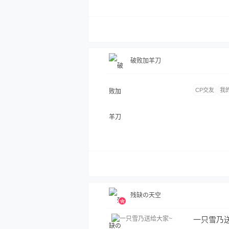
破败加羊刀
CP交友
我
残缺の天空
一只雪乃