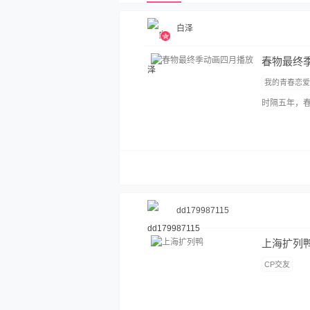
⁣⁡白⁣泽⁣
春物最终
我的青春恋
时隔五年，
dd179987115
上海扩列
CP交友