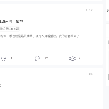
04-12
季动画四月播放
爱物语果然有问题
春物第三季也就是最终季终于确定四月番播放，我的青春结束了
1
12
7
03-06
鸭