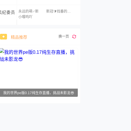
永远的萌♂新
新冠🔰找番的咸鱼
风纪委员
小嘤鸣吖
换一页
精品推荐
我的世界pe版0.17纯生存直播，挑战未影龙😎