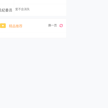
爱不会消失
风纪委员
换一页
精品推荐