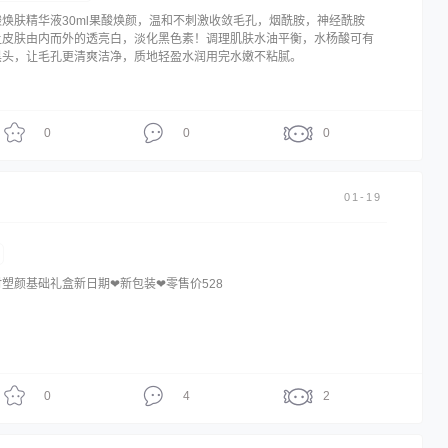
焕肤精华液30ml果酸焕颜，温和不刺激收敛毛孔，烟酰胺，神经酰胺
让皮肤由内而外的透亮白，淡化黑色素！调理肌肤水油平衡，水杨酸可有
黑头，让毛孔更清爽洁净，质地轻盈水润用完水嫩不粘腻。
0
0
0
01-19
村
塑颜基础礼盒新日期❤️新包装❤️零售价528
0
4
2